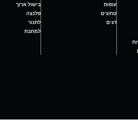
עופות
בישול ארוך
טחונים
פלנצה
דגים
לתנור
למחבת
ות