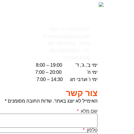
דבורה עומר 1 רעננה
h.meat4u@gmail.com
טלפון - 09-746-5558
נייד - 052-890-9183
שעות פעילות:
ימי ב', ג', ד' 19:00 – 8:00
ימי ה' 20:00 – 7:00
ימי ו' וערבי חג 14:30 – 7:00
צור קשר
האימייל לא יוצג באתר. שדות החובה מסומנים *
שם מלא
טלפון